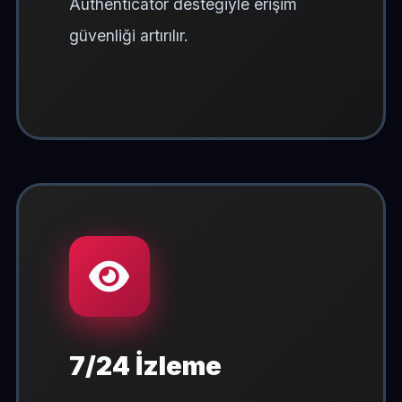
Authenticator desteğiyle erişim
güvenliği artırılır.
7/24 İzleme