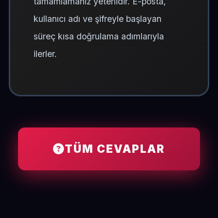
tamamlamanız yeterlidir. E-posta,
kullanıcı adı ve şifreyle başlayan
süreç kısa doğrulama adımlarıyla
ilerler.
TÜM CEVAPLAR