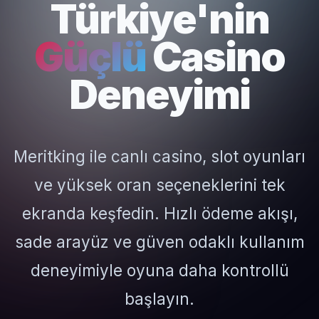
Türkiye'nin
Güçlü
Casino
Deneyimi
Meritking ile canlı casino, slot oyunları
ve yüksek oran seçeneklerini tek
ekranda keşfedin. Hızlı ödeme akışı,
sade arayüz ve güven odaklı kullanım
deneyimiyle oyuna daha kontrollü
başlayın.