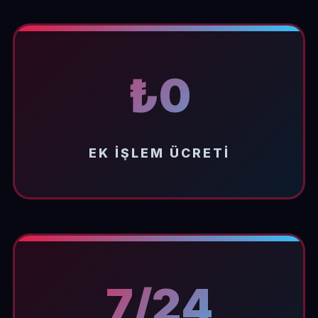
₺0
EK İŞLEM ÜCRETI
7/24