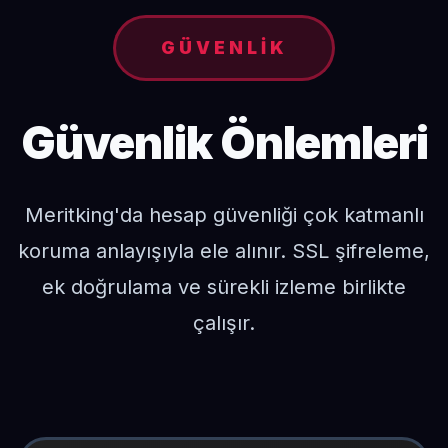
GÜVENLIK
Güvenlik Önlemleri
Meritking'da hesap güvenliği çok katmanlı
koruma anlayışıyla ele alınır. SSL şifreleme,
ek doğrulama ve sürekli izleme birlikte
çalışır.