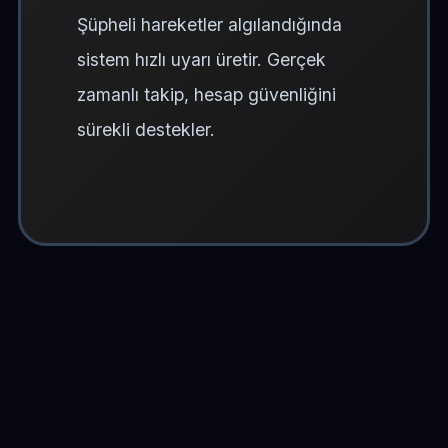
Şüpheli hareketler algılandığında
sistem hızlı uyarı üretir. Gerçek
zamanlı takip, hesap güvenliğini
sürekli destekler.