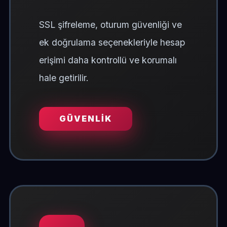
SSL şifreleme, oturum güvenliği ve
ek doğrulama seçenekleriyle hesap
erişimi daha kontrollü ve korumalı
hale getirilir.
GÜVENLIK