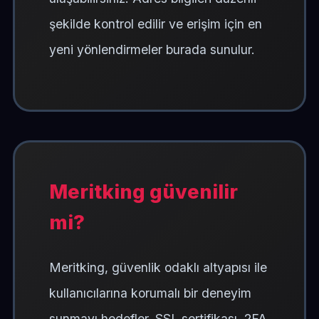
şekilde kontrol edilir ve erişim için en
yeni yönlendirmeler burada sunulur.
Meritking güvenilir
mi?
Meritking, güvenlik odaklı altyapısı ile
kullanıcılarına korumalı bir deneyim
sunmayı hedefler. SSL sertifikası, 2FA