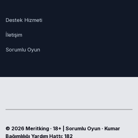
Destek Hizmeti
İletişim
Sorumlu Oyun
© 2026 Meritking · 18+ | Sorumlu Oyun · Kumar
Bağımlılığı Yardım Hattı: 182