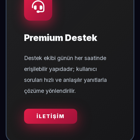
Premium Destek
Destek ekibi günün her saatinde
erişilebilir yapıdadır; kullanıcı
soruları hızlı ve anlaşılır yanıtlarla
çözüme yönlendirilir.
İLETIŞIM