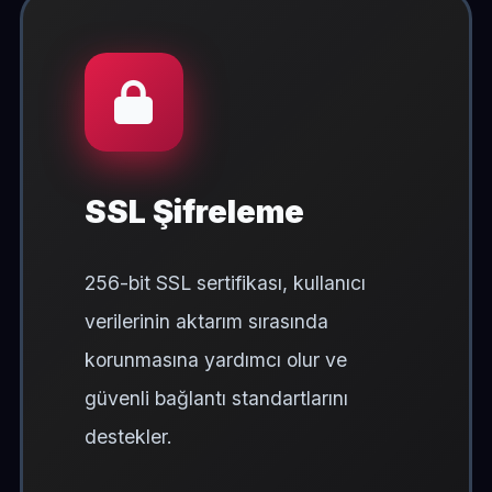
SSL Şifreleme
256-bit SSL sertifikası, kullanıcı
verilerinin aktarım sırasında
korunmasına yardımcı olur ve
güvenli bağlantı standartlarını
destekler.