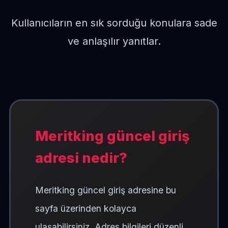
Kullanıcıların en sık sorduğu konulara sade
ve anlaşılır yanıtlar.
Meritking güncel giriş
adresi nedir?
Meritking güncel giriş adresine bu
sayfa üzerinden kolayca
ulaşabilirsiniz. Adres bilgileri düzenli