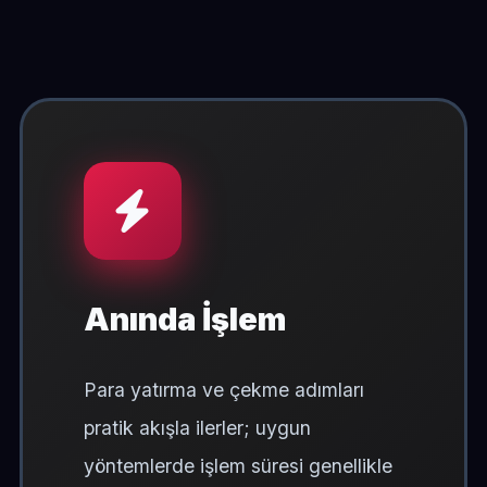
Anında İşlem
Para yatırma ve çekme adımları
pratik akışla ilerler; uygun
yöntemlerde işlem süresi genellikle