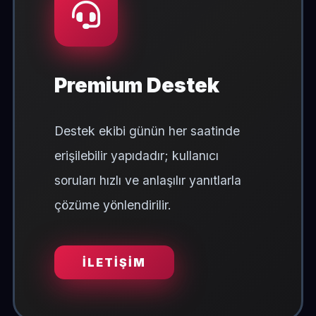
Premium Destek
Destek ekibi günün her saatinde
erişilebilir yapıdadır; kullanıcı
soruları hızlı ve anlaşılır yanıtlarla
çözüme yönlendirilir.
İLETIŞIM