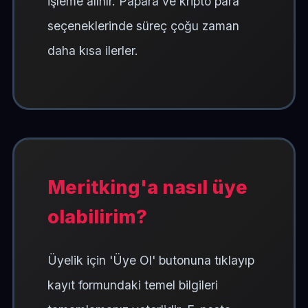
işleme alınır. Papara ve kripto para
seçeneklerinde süreç çoğu zaman
daha kısa ilerler.
Meritking'a nasıl üye
olabilirim?
Üyelik için 'Üye Ol' butonuna tıklayıp
kayıt formundaki temel bilgileri