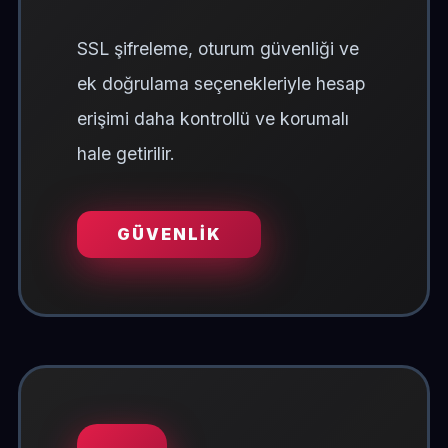
SSL şifreleme, oturum güvenliği ve
ek doğrulama seçenekleriyle hesap
erişimi daha kontrollü ve korumalı
hale getirilir.
GÜVENLIK