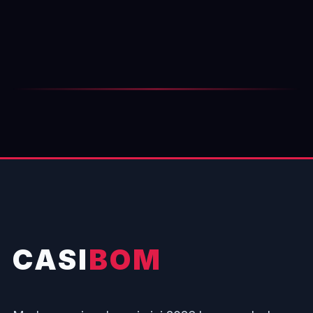
CASI
BOM