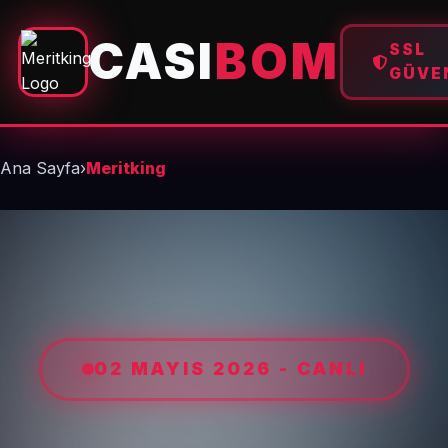
CASI
BOM
SSL
GÜVE
Ana Sayfa
›
Meritking
02 MAYIS 2026 - CANLI