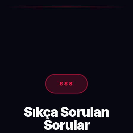
SSS
Sıkça Sorulan
Sorular