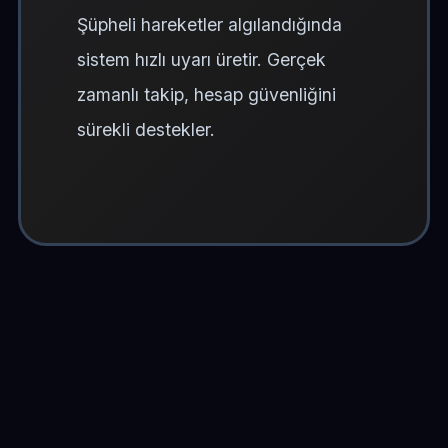
Şüpheli hareketler algılandığında
sistem hızlı uyarı üretir. Gerçek
zamanlı takip, hesap güvenliğini
sürekli destekler.