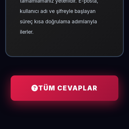
tamamlamanız yeterlidir. E-posta,
kullanıcı adı ve şifreyle başlayan
süreç kısa doğrulama adımlarıyla
ilerler.
TÜM CEVAPLAR