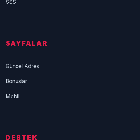
SSS
SAYFALAR
Güncel Adres
Bonuslar
Mobil
DESTEK