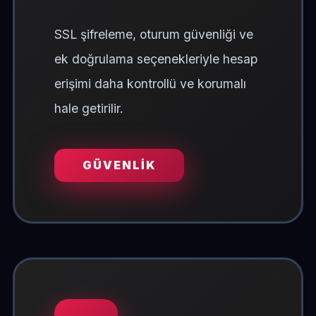
SSL şifreleme, oturum güvenliği ve
ek doğrulama seçenekleriyle hesap
erişimi daha kontrollü ve korumalı
hale getirilir.
GÜVENLIK