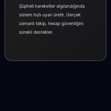
Şüpheli hareketler algılandığında
sistem hızlı uyarı üretir. Gerçek
zamanlı takip, hesap güvenliğini
sürekli destekler.