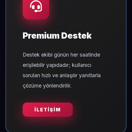
Premium Destek
Destek ekibi günün her saatinde
erişilebilir yapıdadır; kullanıcı
soruları hızlı ve anlaşılır yanıtlarla
çözüme yönlendirilir.
İLETIŞIM