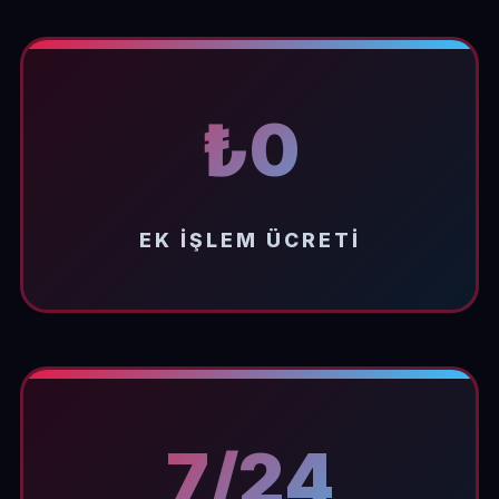
₺0
EK İŞLEM ÜCRETI
7/24