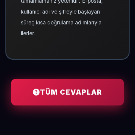
tamamlamanız yeterlidir. E-posta,
kullanıcı adı ve şifreyle başlayan
süreç kısa doğrulama adımlarıyla
ilerler.
TÜM CEVAPLAR