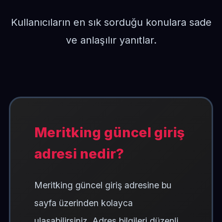
Kullanıcıların en sık sorduğu konulara sade
ve anlaşılır yanıtlar.
Meritking güncel giriş
adresi nedir?
Meritking güncel giriş adresine bu
sayfa üzerinden kolayca
ulaşabilirsiniz. Adres bilgileri düzenli