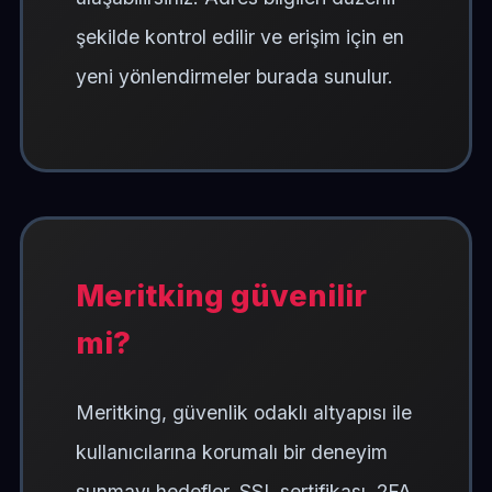
şekilde kontrol edilir ve erişim için en
yeni yönlendirmeler burada sunulur.
Meritking güvenilir
mi?
Meritking, güvenlik odaklı altyapısı ile
kullanıcılarına korumalı bir deneyim
sunmayı hedefler. SSL sertifikası, 2FA