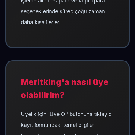
işleme alınır. Papara ve kripto para
seçeneklerinde süreç çoğu zaman
daha kısa ilerler.
Meritking'a nasıl üye
olabilirim?
Üyelik için 'Üye Ol' butonuna tıklayıp
kayıt formundaki temel bilgileri