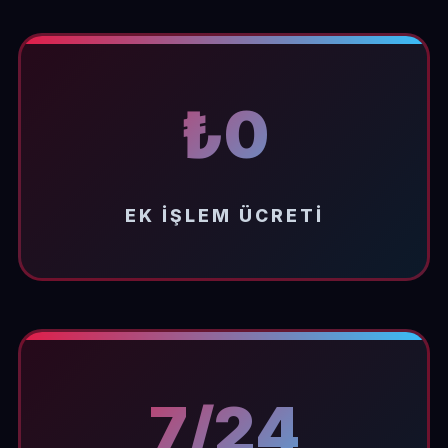
₺0
EK İŞLEM ÜCRETI
7/24