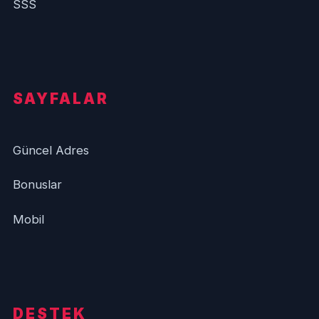
SSS
SAYFALAR
Güncel Adres
Bonuslar
Mobil
DESTEK