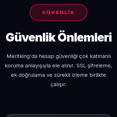
GÜVENLIK
Güvenlik Önlemleri
Meritking'da hesap güvenliği çok katmanlı
koruma anlayışıyla ele alınır. SSL şifreleme,
ek doğrulama ve sürekli izleme birlikte
çalışır.