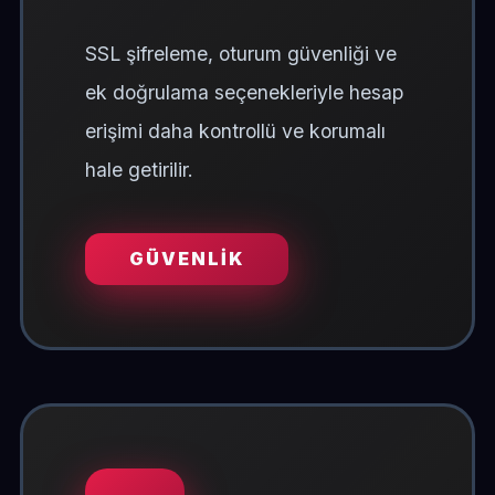
SSL şifreleme, oturum güvenliği ve
ek doğrulama seçenekleriyle hesap
erişimi daha kontrollü ve korumalı
hale getirilir.
GÜVENLIK