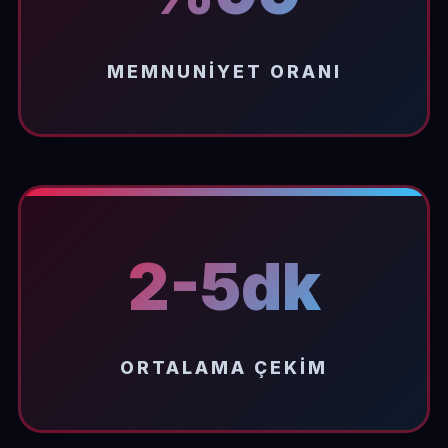
MEMNUNIYET ORANI
2-5dk
ORTALAMA ÇEKIM