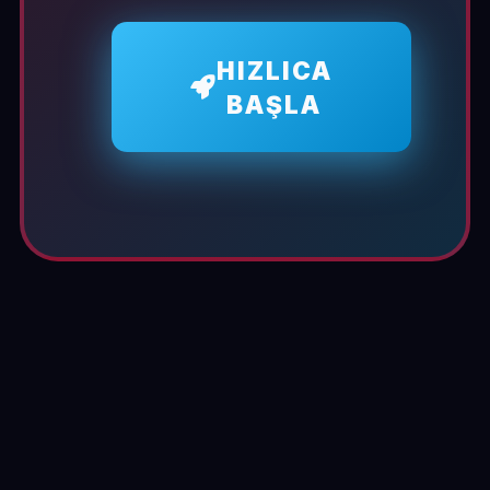
HIZLICA
BAŞLA