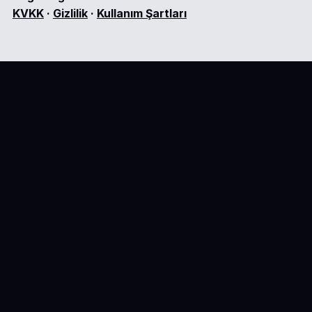
KVKK
·
Gizlilik
·
Kullanım Şartları