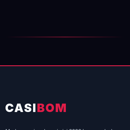
CASI
BOM