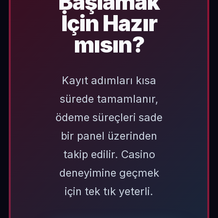
Başlamak
İçin Hazır
mısın?
Kayıt adımları kısa
sürede tamamlanır,
ödeme süreçleri sade
bir panel üzerinden
takip edilir. Casino
deneyimine geçmek
için tek tık yeterli.