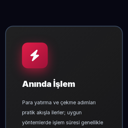
Anında İşlem
Para yatırma ve çekme adımları
pratik akışla ilerler; uygun
yöntemlerde işlem süresi genellikle