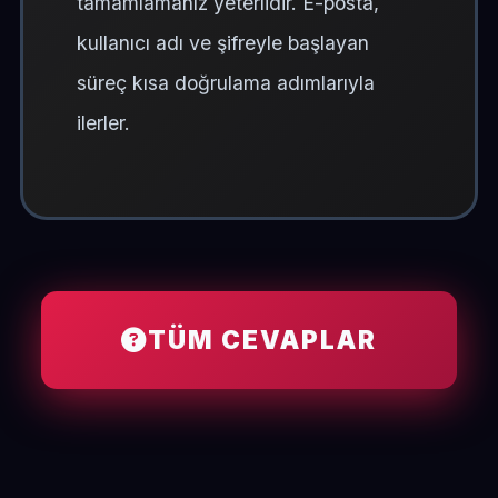
tamamlamanız yeterlidir. E-posta,
kullanıcı adı ve şifreyle başlayan
süreç kısa doğrulama adımlarıyla
ilerler.
TÜM CEVAPLAR