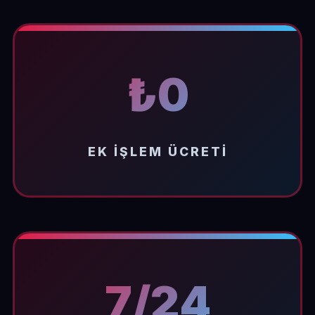
₺0
EK İŞLEM ÜCRETI
7/24