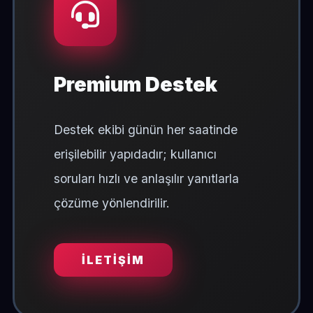
Premium Destek
Destek ekibi günün her saatinde
erişilebilir yapıdadır; kullanıcı
soruları hızlı ve anlaşılır yanıtlarla
çözüme yönlendirilir.
İLETIŞIM