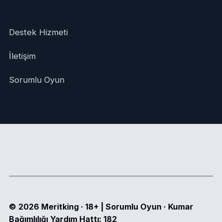
Destek Hizmeti
İletişim
Sorumlu Oyun
© 2026 Meritking · 18+ | Sorumlu Oyun · Kumar
Bağımlılığı Yardım Hattı: 182