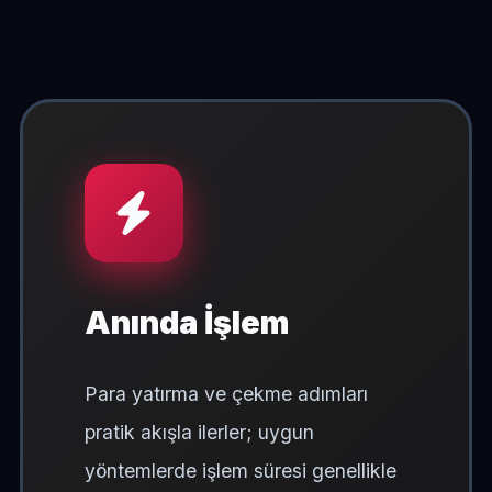
Anında İşlem
Para yatırma ve çekme adımları
pratik akışla ilerler; uygun
yöntemlerde işlem süresi genellikle