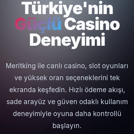
Türkiye'nin
Güçlü
Casino
Deneyimi
Meritking ile canlı casino, slot oyunları
ve yüksek oran seçeneklerini tek
ekranda keşfedin. Hızlı ödeme akışı,
sade arayüz ve güven odaklı kullanım
deneyimiyle oyuna daha kontrollü
başlayın.