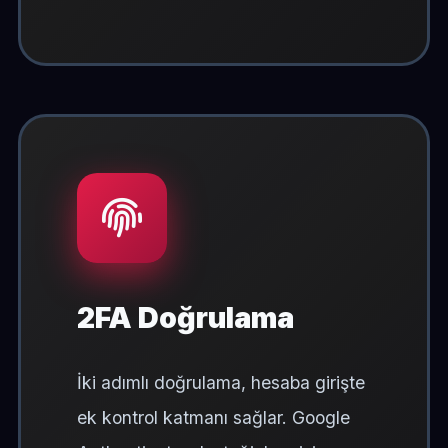
2FA Doğrulama
İki adımlı doğrulama, hesaba girişte
ek kontrol katmanı sağlar. Google