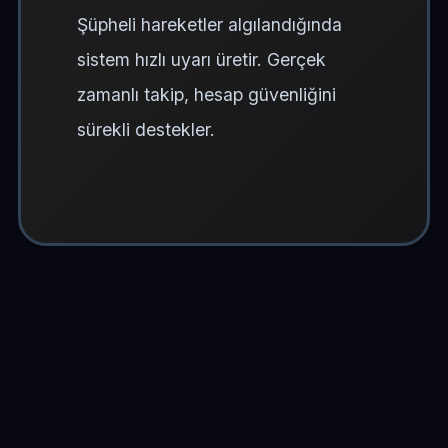
Şüpheli hareketler algılandığında
sistem hızlı uyarı üretir. Gerçek
zamanlı takip, hesap güvenliğini
sürekli destekler.