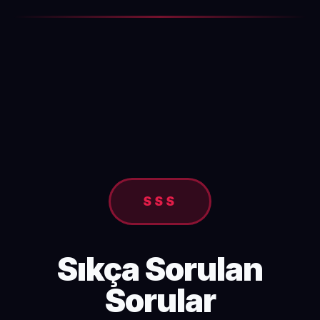
SSS
Sıkça Sorulan
Sorular