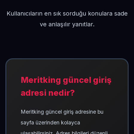
Kullanıcıların en sık sorduğu konulara sade
ve anlaşılır yanıtlar.
Meritking güncel giriş
adresi nedir?
Meritking güncel giriş adresine bu
sayfa üzerinden kolayca
ulaşabilirsiniz. Adres bilgileri düzenli