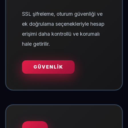
SSL şifreleme, oturum güvenliği ve
ek doğrulama seçenekleriyle hesap
erişimi daha kontrollü ve korumalı
hale getirilir.
GÜVENLIK