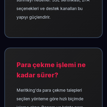
seçenekleri ve destek kanalları bu
yapıyı güçlendirir.
Para çekme işlemi ne
kadar sürer?
Meritking'da para çekme talepleri
seçilen yönteme göre hızlı biçimde