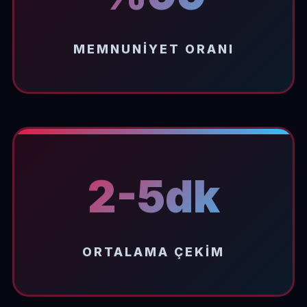
MEMNUNIYET ORANI
2-5dk
ORTALAMA ÇEKIM