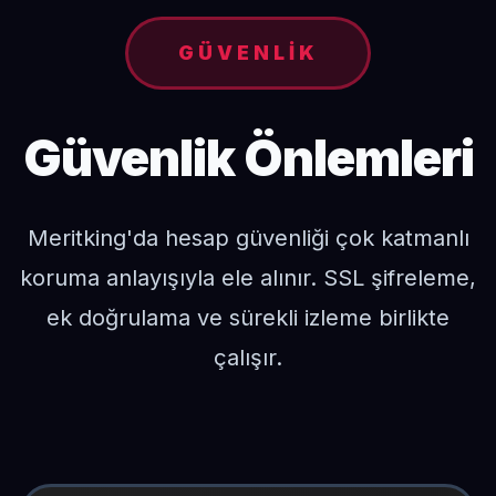
GÜVENLIK
Güvenlik Önlemleri
Meritking'da hesap güvenliği çok katmanlı
koruma anlayışıyla ele alınır. SSL şifreleme,
ek doğrulama ve sürekli izleme birlikte
çalışır.