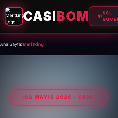
CASI
BOM
SSL
GÜVE
Ana Sayfa
›
Meritking
02 MAYIS 2026 - CANLI