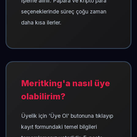
işleme alınır. Papara ve kripto para
seçeneklerinde süreç çoğu zaman
daha kısa ilerler.
Meritking'a nasıl üye
olabilirim?
Üyelik için 'Üye Ol' butonuna tıklayıp
kayıt formundaki temel bilgileri