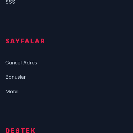
SSS
SAYFALAR
Güncel Adres
Bonuslar
Mobil
DESTEK