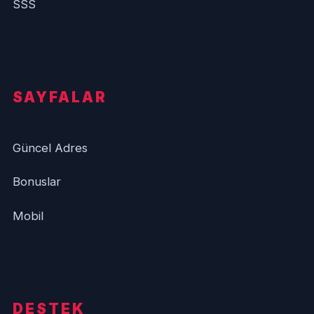
SSS
SAYFALAR
Güncel Adres
Bonuslar
Mobil
DESTEK