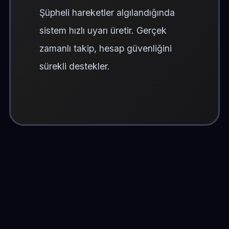
Şüpheli hareketler algılandığında
sistem hızlı uyarı üretir. Gerçek
zamanlı takip, hesap güvenliğini
sürekli destekler.