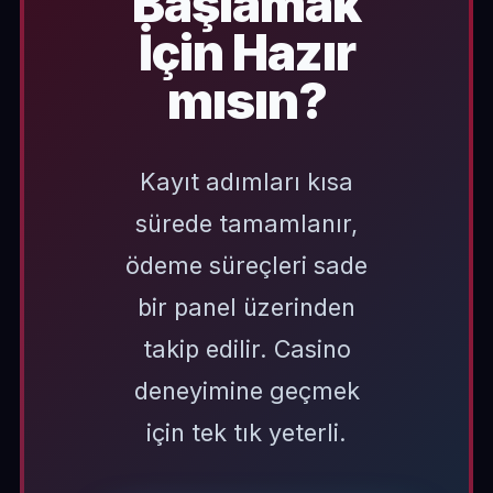
Başlamak
İçin Hazır
mısın?
Kayıt adımları kısa
sürede tamamlanır,
ödeme süreçleri sade
bir panel üzerinden
takip edilir. Casino
deneyimine geçmek
için tek tık yeterli.