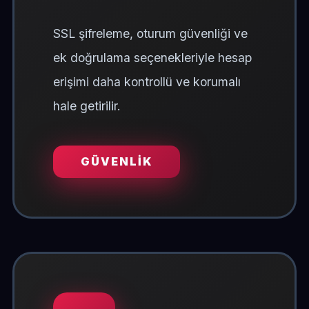
SSL şifreleme, oturum güvenliği ve
ek doğrulama seçenekleriyle hesap
erişimi daha kontrollü ve korumalı
hale getirilir.
GÜVENLIK