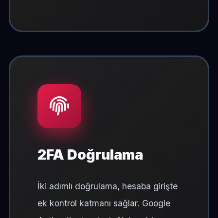
2FA Doğrulama
İki adımlı doğrulama, hesaba girişte
ek kontrol katmanı sağlar. Google