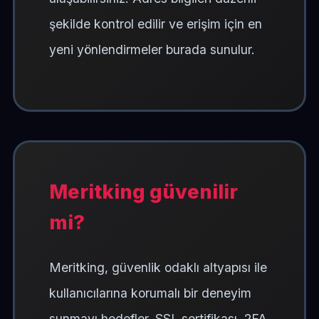
şekilde kontrol edilir ve erişim için en
yeni yönlendirmeler burada sunulur.
Meritking güvenilir
mi?
Meritking, güvenlik odaklı altyapısı ile
kullanıcılarına korumalı bir deneyim
sunmayı hedefler. SSL sertifikası, 2FA