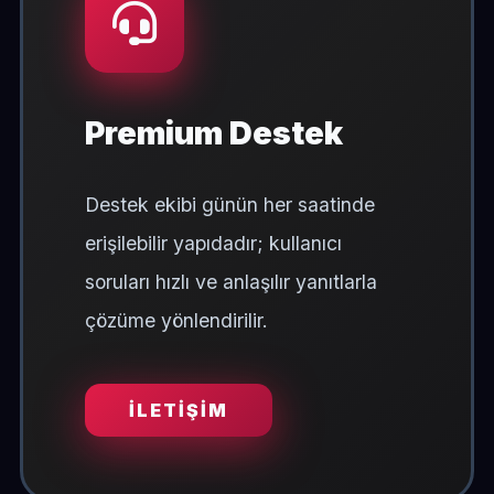
Premium Destek
Destek ekibi günün her saatinde
erişilebilir yapıdadır; kullanıcı
soruları hızlı ve anlaşılır yanıtlarla
çözüme yönlendirilir.
İLETIŞIM