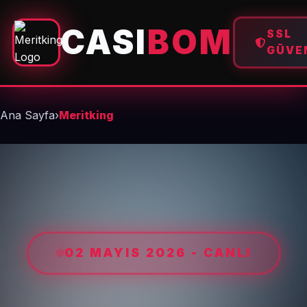
CASI
BOM
SSL
GÜVE
Ana Sayfa
›
Meritking
02 MAYIS 2026 - CANLI