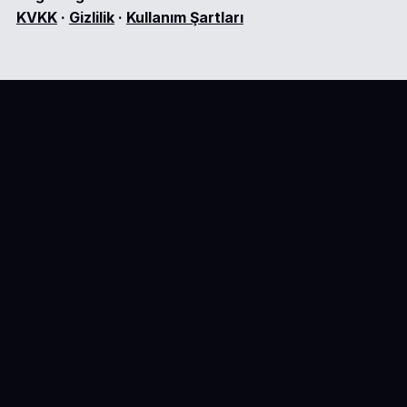
KVKK
·
Gizlilik
·
Kullanım Şartları