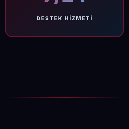
DESTEK HIZMETI