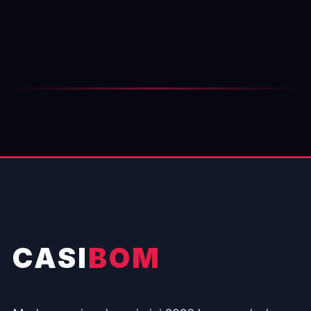
CASI
BOM