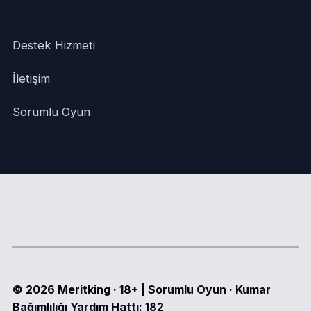
Destek Hizmeti
İletişim
Sorumlu Oyun
© 2026 Meritking · 18+ | Sorumlu Oyun · Kumar
Bağımlılığı Yardım Hattı: 182