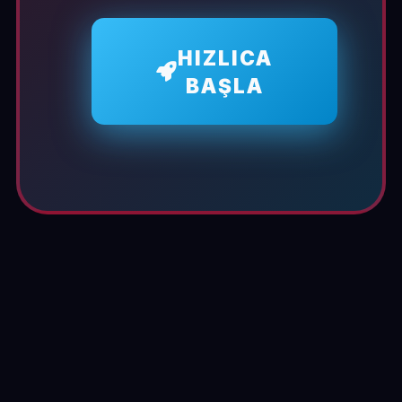
HIZLICA
BAŞLA