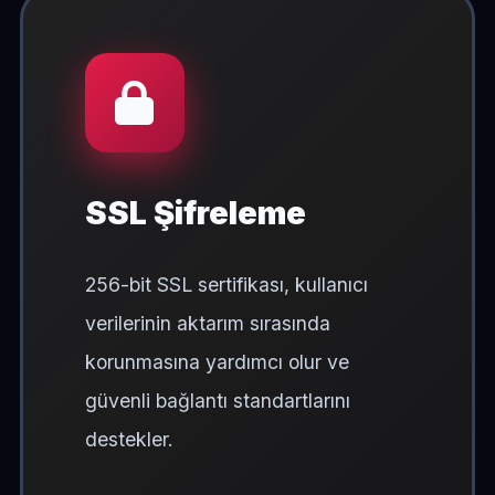
SSL Şifreleme
256-bit SSL sertifikası, kullanıcı
verilerinin aktarım sırasında
korunmasına yardımcı olur ve
güvenli bağlantı standartlarını
destekler.