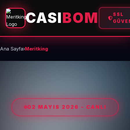
CASI
BOM
SSL
GÜVE
Ana Sayfa
›
Meritking
02 MAYIS 2026 - CANLI