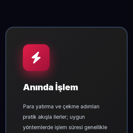
Anında İşlem
Para yatırma ve çekme adımları
pratik akışla ilerler; uygun
yöntemlerde işlem süresi genellikle