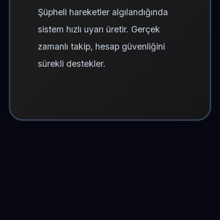
Şüpheli hareketler algılandığında
sistem hızlı uyarı üretir. Gerçek
zamanlı takip, hesap güvenliğini
sürekli destekler.