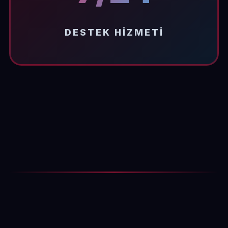
DESTEK HIZMETI