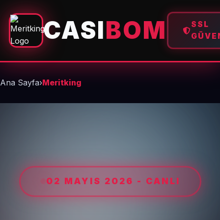
CASI
BOM
SSL
GÜVE
Ana Sayfa
›
Meritking
02 MAYIS 2026 - CANLI