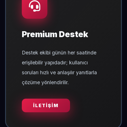
Premium Destek
Destek ekibi günün her saatinde
erişilebilir yapıdadır; kullanıcı
soruları hızlı ve anlaşılır yanıtlarla
çözüme yönlendirilir.
İLETIŞIM