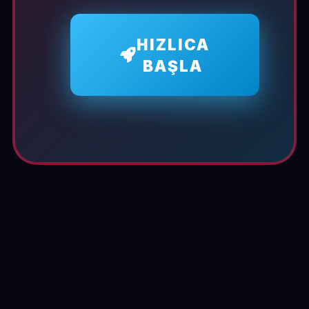
HIZLICA
BAŞLA