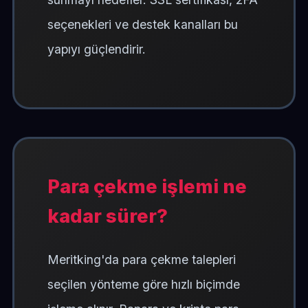
seçenekleri ve destek kanalları bu
yapıyı güçlendirir.
Para çekme işlemi ne
kadar sürer?
Meritking'da para çekme talepleri
seçilen yönteme göre hızlı biçimde