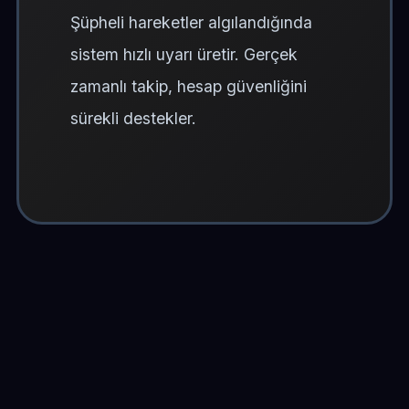
Şüpheli hareketler algılandığında
sistem hızlı uyarı üretir. Gerçek
zamanlı takip, hesap güvenliğini
sürekli destekler.