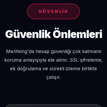
GÜVENLIK
Güvenlik Önlemleri
Meritking'da hesap güvenliği çok katmanlı
koruma anlayışıyla ele alınır. SSL şifreleme,
ek doğrulama ve sürekli izleme birlikte
çalışır.