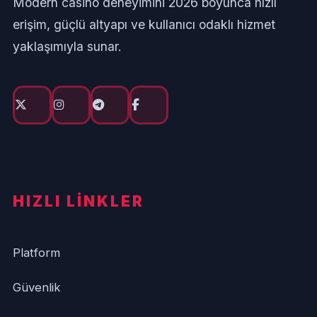
Modern casino deneyimini 2026 boyunca hızlı
erişim, güçlü altyapı ve kullanıcı odaklı hizmet
yaklaşımıyla sunar.
HIZLI LINKLER
Platform
Güvenlik