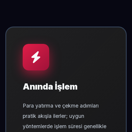
Anında İşlem
Para yatırma ve çekme adımları
pratik akışla ilerler; uygun
yöntemlerde işlem süresi genellikle