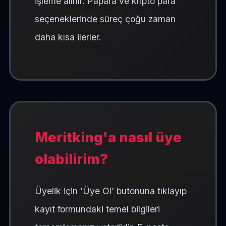
işleme alınır. Papara ve kripto para
seçeneklerinde süreç çoğu zaman
daha kısa ilerler.
Meritking'a nasıl üye
olabilirim?
Üyelik için 'Üye Ol' butonuna tıklayıp
kayıt formundaki temel bilgileri