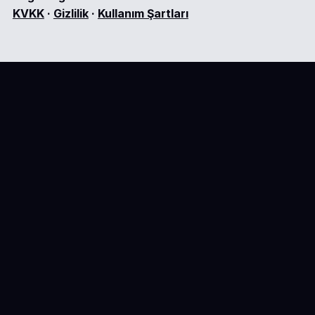
KVKK
·
Gizlilik
·
Kullanım Şartları