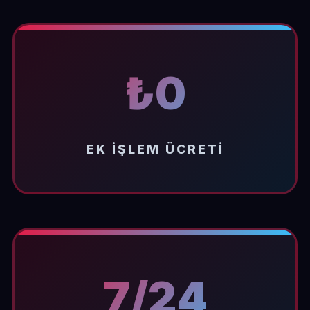
₺0
EK İŞLEM ÜCRETI
7/24