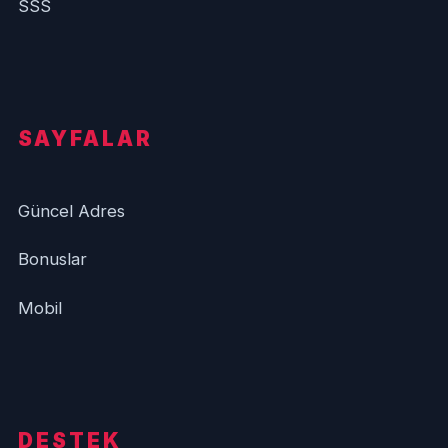
SSS
SAYFALAR
Güncel Adres
Bonuslar
Mobil
DESTEK