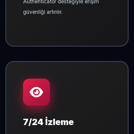
Authenticator desteğiyle erişim
güvenliği artırılır.
7/24 İzleme