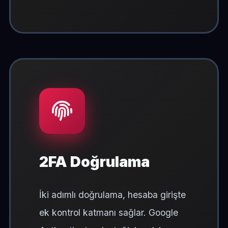
2FA Doğrulama
İki adımlı doğrulama, hesaba girişte
ek kontrol katmanı sağlar. Google