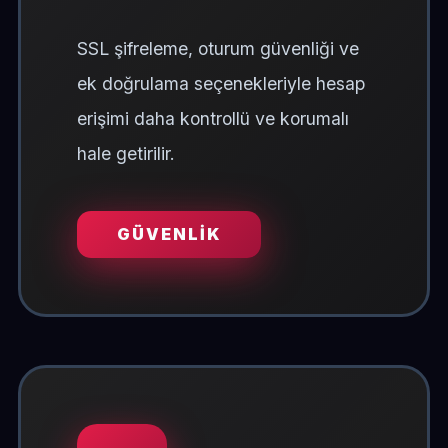
SSL şifreleme, oturum güvenliği ve
ek doğrulama seçenekleriyle hesap
erişimi daha kontrollü ve korumalı
hale getirilir.
GÜVENLIK