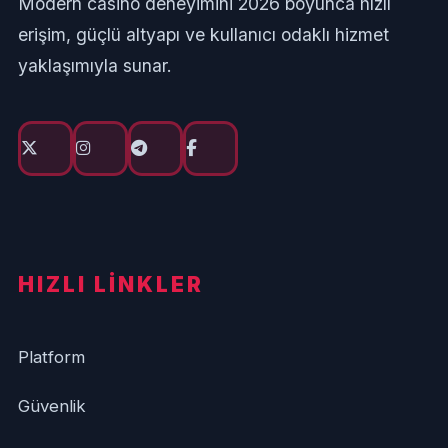
Modern casino deneyimini 2026 boyunca hızlı
erişim, güçlü altyapı ve kullanıcı odaklı hizmet
yaklaşımıyla sunar.
HIZLI LINKLER
Platform
Güvenlik