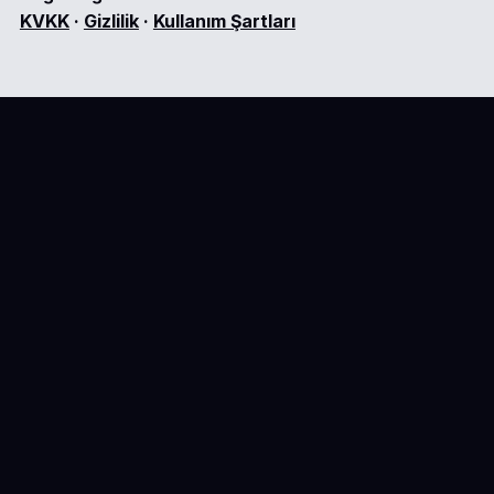
KVKK
·
Gizlilik
·
Kullanım Şartları