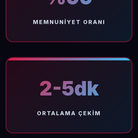
MEMNUNIYET ORANI
2-5dk
ORTALAMA ÇEKIM