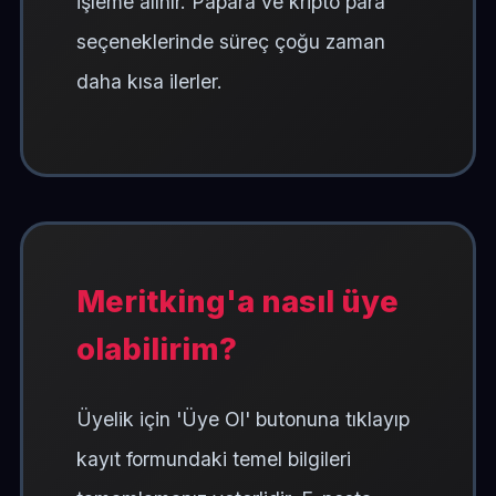
işleme alınır. Papara ve kripto para
seçeneklerinde süreç çoğu zaman
daha kısa ilerler.
Meritking'a nasıl üye
olabilirim?
Üyelik için 'Üye Ol' butonuna tıklayıp
kayıt formundaki temel bilgileri