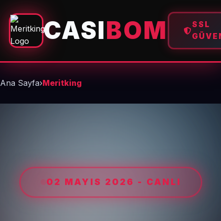
CASI
BOM
SSL
GÜVE
Ana Sayfa
›
Meritking
02 MAYIS 2026 - CANLI