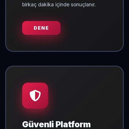
birkaç dakika içinde sonuçlanır.
DENE
Güvenli Platform