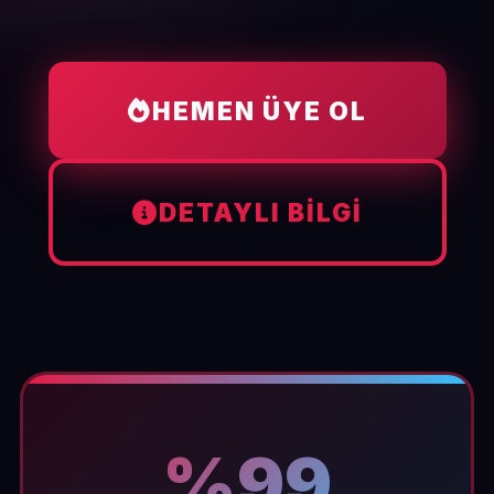
HEMEN ÜYE OL
DETAYLI BILGI
%99