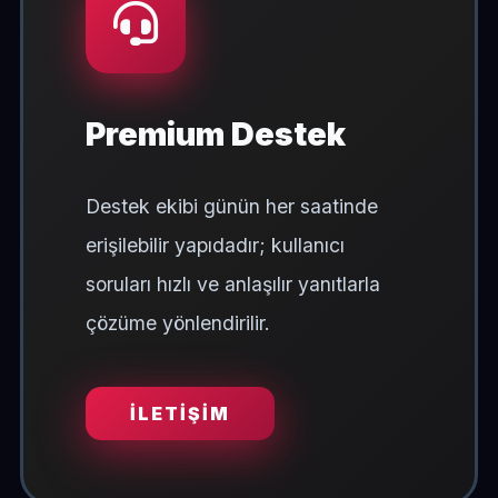
Premium Destek
Destek ekibi günün her saatinde
erişilebilir yapıdadır; kullanıcı
soruları hızlı ve anlaşılır yanıtlarla
çözüme yönlendirilir.
İLETIŞIM