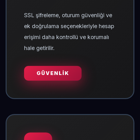
SSL şifreleme, oturum güvenliği ve
ek doğrulama seçenekleriyle hesap
erişimi daha kontrollü ve korumalı
hale getirilir.
GÜVENLIK