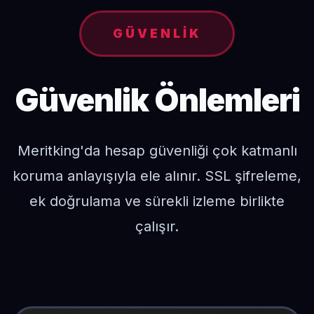
GÜVENLIK
Güvenlik Önlemleri
Meritking'da hesap güvenliği çok katmanlı
koruma anlayışıyla ele alınır. SSL şifreleme,
ek doğrulama ve sürekli izleme birlikte
çalışır.