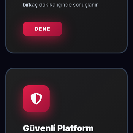
birkaç dakika içinde sonuçlanır.
DENE
Güvenli Platform