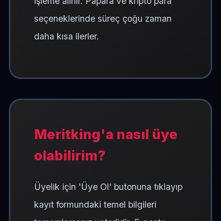
işleme alınır. Papara ve kripto para
seçeneklerinde süreç çoğu zaman
daha kısa ilerler.
Meritking'a nasıl üye
olabilirim?
Üyelik için 'Üye Ol' butonuna tıklayıp
kayıt formundaki temel bilgileri