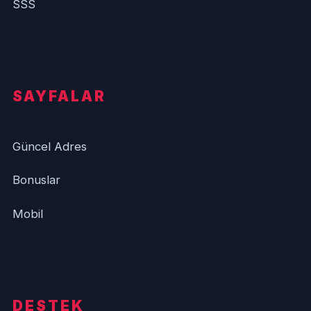
SSS
SAYFALAR
Güncel Adres
Bonuslar
Mobil
DESTEK