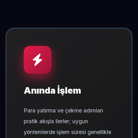
Anında İşlem
Para yatırma ve çekme adımları
pratik akışla ilerler; uygun
yöntemlerde işlem süresi genellikle