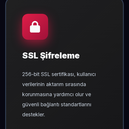
SSL Şifreleme
256-bit SSL sertifikası, kullanıcı
verilerinin aktarım sırasında
korunmasına yardımcı olur ve
güvenli bağlantı standartlarını
destekler.