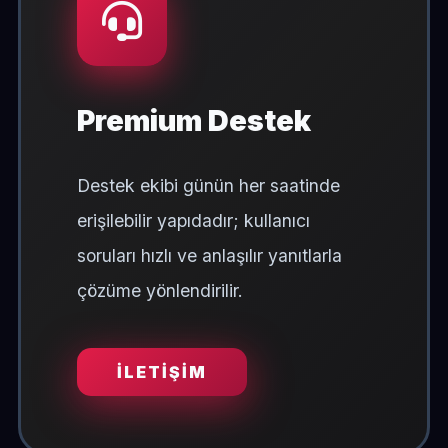
Premium Destek
Destek ekibi günün her saatinde
erişilebilir yapıdadır; kullanıcı
soruları hızlı ve anlaşılır yanıtlarla
çözüme yönlendirilir.
İLETIŞIM