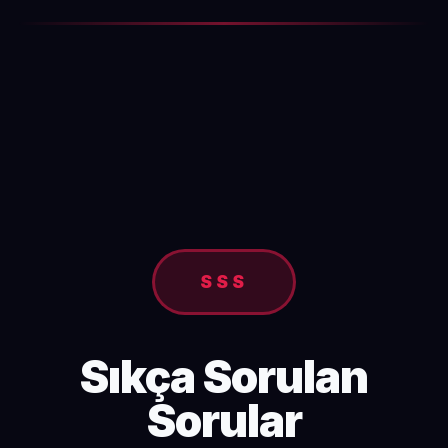
SSS
Sıkça Sorulan
Sorular