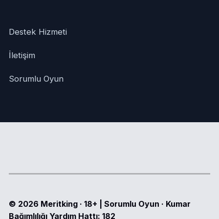
Destek Hizmeti
İletişim
Sorumlu Oyun
© 2026 Meritking · 18+ | Sorumlu Oyun · Kumar
Bağımlılığı Yardım Hattı: 182