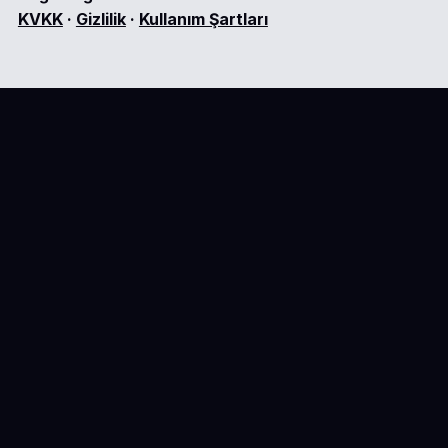
KVKK
·
Gizlilik
·
Kullanım Şartları