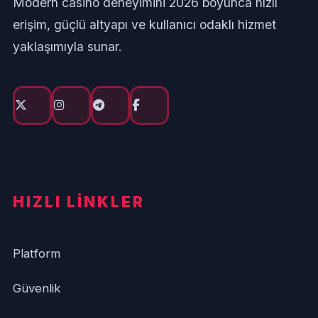
Modern casino deneyimini 2026 boyunca hızlı
erişim, güçlü altyapı ve kullanıcı odaklı hizmet
yaklaşımıyla sunar.
HIZLI LINKLER
Platform
Güvenlik