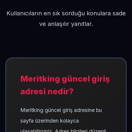
Kullanıcıların en sık sorduğu konulara sade
ve anlaşılır yanıtlar.
Meritking güncel giriş
adresi nedir?
Meritking güncel giriş adresine bu
sayfa üzerinden kolayca
ulaşabilirsiniz. Adres bilgileri düzenli