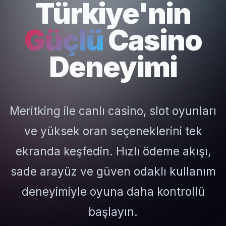
Türkiye'nin
Güçlü
Casino
Deneyimi
Meritking ile canlı casino, slot oyunları
ve yüksek oran seçeneklerini tek
ekranda keşfedin. Hızlı ödeme akışı,
sade arayüz ve güven odaklı kullanım
deneyimiyle oyuna daha kontrollü
başlayın.