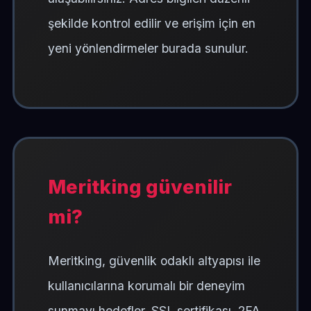
şekilde kontrol edilir ve erişim için en
yeni yönlendirmeler burada sunulur.
Meritking güvenilir
mi?
Meritking, güvenlik odaklı altyapısı ile
kullanıcılarına korumalı bir deneyim
sunmayı hedefler. SSL sertifikası, 2FA