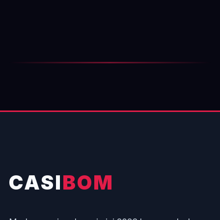
CASI
BOM