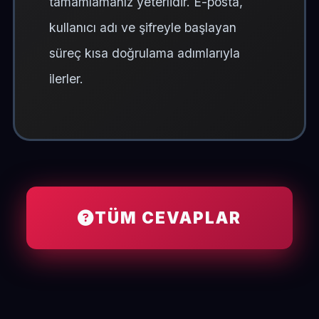
tamamlamanız yeterlidir. E-posta,
kullanıcı adı ve şifreyle başlayan
süreç kısa doğrulama adımlarıyla
ilerler.
TÜM CEVAPLAR