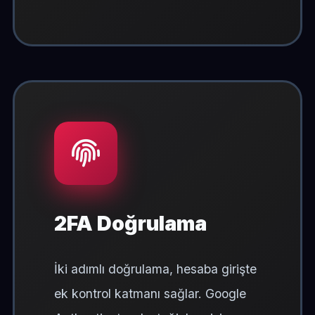
2FA Doğrulama
İki adımlı doğrulama, hesaba girişte
ek kontrol katmanı sağlar. Google