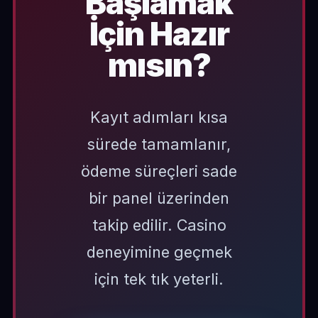
Başlamak
İçin Hazır
mısın?
Kayıt adımları kısa
sürede tamamlanır,
ödeme süreçleri sade
bir panel üzerinden
takip edilir. Casino
deneyimine geçmek
için tek tık yeterli.