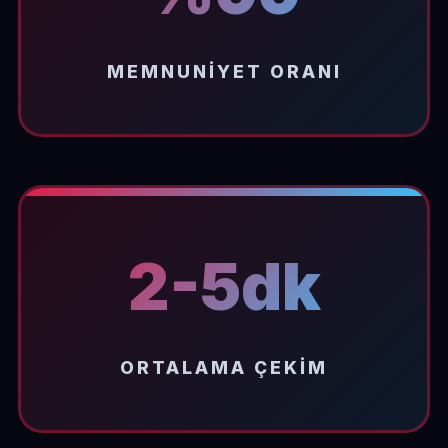
MEMNUNIYET ORANI
2-5dk
ORTALAMA ÇEKIM