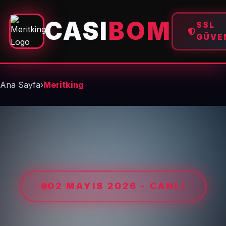
CASI
BOM
SSL
GÜVE
Ana Sayfa
›
Meritking
02 MAYIS 2026 - CANLI