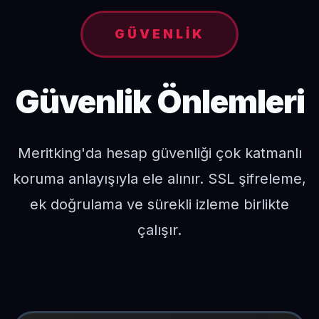
GÜVENLIK
Güvenlik Önlemleri
Meritking'da hesap güvenliği çok katmanlı
koruma anlayışıyla ele alınır. SSL şifreleme,
ek doğrulama ve sürekli izleme birlikte
çalışır.