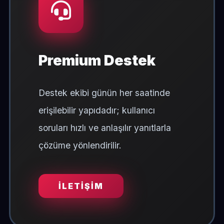
Premium Destek
Destek ekibi günün her saatinde
erişilebilir yapıdadır; kullanıcı
soruları hızlı ve anlaşılır yanıtlarla
çözüme yönlendirilir.
İLETIŞIM