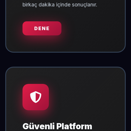
birkaç dakika içinde sonuçlanır.
DENE
Güvenli Platform