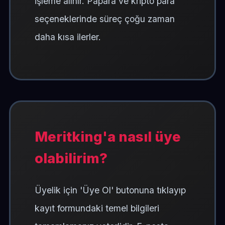
işleme alınır. Papara ve kripto para
seçeneklerinde süreç çoğu zaman
daha kısa ilerler.
Meritking'a nasıl üye
olabilirim?
Üyelik için 'Üye Ol' butonuna tıklayıp
kayıt formundaki temel bilgileri