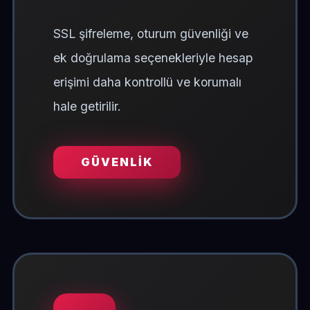
SSL şifreleme, oturum güvenliği ve
ek doğrulama seçenekleriyle hesap
erişimi daha kontrollü ve korumalı
hale getirilir.
GÜVENLIK