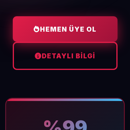
HEMEN ÜYE OL
DETAYLI BILGI
%99