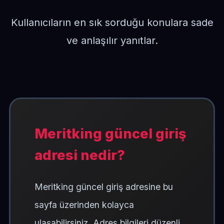
Kullanıcıların en sık sorduğu konulara sade
ve anlaşılır yanıtlar.
Meritking güncel giriş
adresi nedir?
Meritking güncel giriş adresine bu
sayfa üzerinden kolayca
ulaşabilirsiniz. Adres bilgileri düzenli