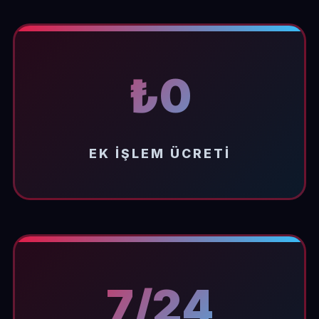
₺0
EK İŞLEM ÜCRETI
7/24