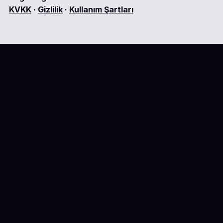
KVKK
·
Gizlilik
·
Kullanım Şartları