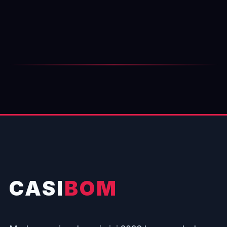
CASI
BOM