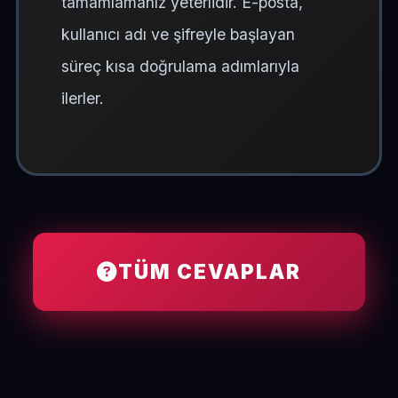
tamamlamanız yeterlidir. E-posta,
kullanıcı adı ve şifreyle başlayan
süreç kısa doğrulama adımlarıyla
ilerler.
TÜM CEVAPLAR