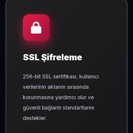
SSL Şifreleme
256-bit SSL sertifikası, kullanıcı
verilerinin aktarım sırasında
korunmasına yardımcı olur ve
güvenli bağlantı standartlarını
destekler.