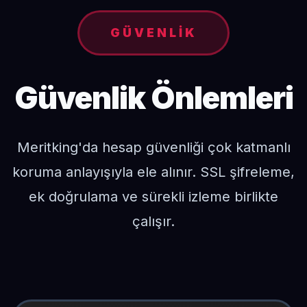
GÜVENLIK
Güvenlik Önlemleri
Meritking'da hesap güvenliği çok katmanlı
koruma anlayışıyla ele alınır. SSL şifreleme,
ek doğrulama ve sürekli izleme birlikte
çalışır.